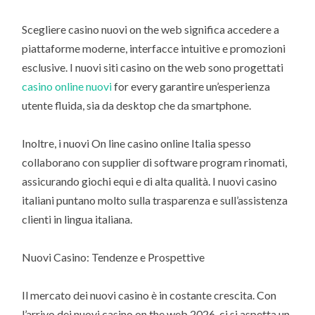
Scegliere casino nuovi on the web significa accedere a
piattaforme moderne, interfacce intuitive e promozioni
esclusive. I nuovi siti casino on the web sono progettati
casino online nuovi
for every garantire un’esperienza
utente fluida, sia da desktop che da smartphone.
Inoltre, i nuovi On line casino online Italia spesso
collaborano con supplier di software program rinomati,
assicurando giochi equi e di alta qualità. I nuovi casino
italiani puntano molto sulla trasparenza e sull’assistenza
clienti in lingua italiana.
Nuovi Casino: Tendenze e Prospettive
Il mercato dei nuovi casino è in costante crescita. Con
l’arrivo dei nuovi casino on the web 2026, ci si aspetta un