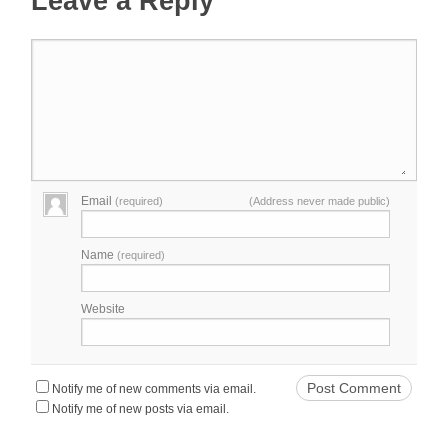
Leave a Reply
Email
(required)
(Address never made public)
Name
(required)
Website
Notify me of new comments via email.
Notify me of new posts via email.