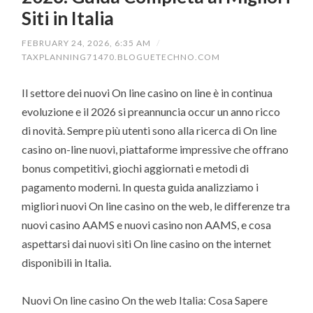
Siti in Italia
FEBRUARY 24, 2026, 6:35 AM
/
TAXPLANNING71470.BLOGUETECHNO.COM
Il settore dei nuovi On line casino on line è in continua
evoluzione e il 2026 si preannuncia occur un anno ricco
di novità. Sempre più utenti sono alla ricerca di On line
casino on-line nuovi, piattaforme impressive che offrano
bonus competitivi, giochi aggiornati e metodi di
pagamento moderni. In questa guida analizziamo i
migliori nuovi On line casino on the web, le differenze tra
nuovi casino AAMS e nuovi casino non AAMS, e cosa
aspettarsi dai nuovi siti On line casino on the internet
disponibili in Italia.
Nuovi On line casino On the web Italia: Cosa Sapere